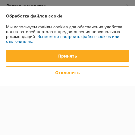
Доставка и оплата
Обработка файлов cookie
График работы
Мы используем файлы cookies для обеспечения удобства
пользователей портала и предоставления персональных
Полная версия сайта
рекомендаций.
Вы можете настроить файлы cookies или
отключить их.
Политика обработки cookies
Принять
Сайт создан на платформе Deal.by
Отклонить
Информация для покупателя
Юридическое лицо:
Общество с ограниченной ответственностью
"ДэвиПромГрупп"
2200015, Республика Беларусь, ул. Гурского 16/14 пом 3
Регистрационный номер ЕГР: 193042313