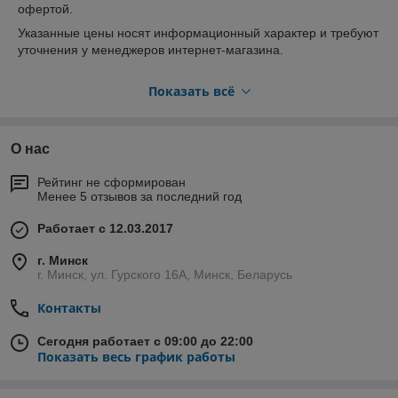
офертой.
Указанные цены носят информационный характер и требуют
уточнения у менеджеров интернет-магазина.
Если Вы заметили ошибку в описании товара, просьба
Показать всё
сообщить об этом по электронной почте на
адрес devica_by@mail.ru. Мы будем очень благодарны всем
Посетителям интернет магазина за замечания и
предложения, направленные в адрес нашей Компании!
О нас
Рейтинг не сформирован
Менее 5 отзывов за последний год
Работает с 12.03.2017
г. Минск
г. Минск, ул. Гурского 16А, Минск, Беларусь
Контакты
Сегодня работает с 09:00 до 22:00
Показать весь график работы