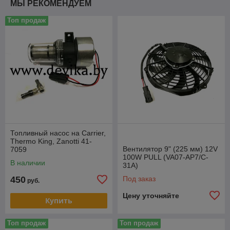
МЫ РЕКОМЕНДУЕМ
Топ продаж
Топливный насос на Carrier,
Thermo King, Zanotti 41-
Вентилятор 9" (225 мм) 12V
7059
100W РULL (VA07-AP7/C-
В наличии
31A)
450
Под заказ
руб.
Цену уточняйте
Купить
Топ продаж
Топ продаж