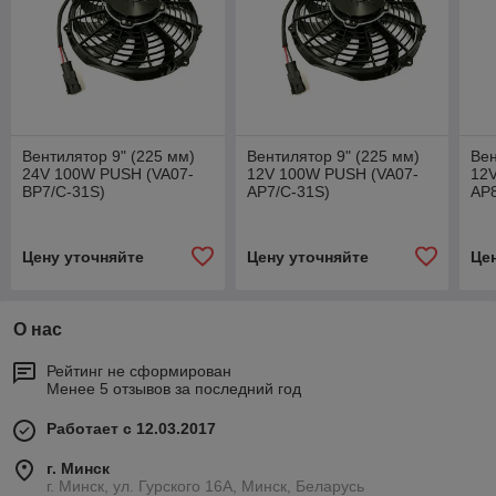
Вентилятор 9" (225 мм)
Вентилятор 9" (225 мм)
Вен
24V 100W PUSH (VA07-
12V 100W РUSH (VA07-
12V
BP7/C-31S)
AP7/C-31S)
AP8
Цену уточняйте
Цену уточняйте
Це
О нас
Рейтинг не сформирован
Менее 5 отзывов за последний год
Работает с 12.03.2017
г. Минск
г. Минск, ул. Гурского 16А, Минск, Беларусь