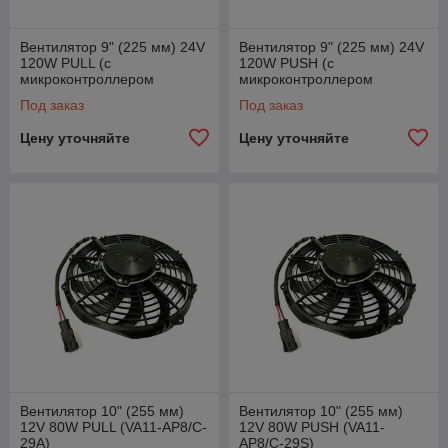
Вентилятор 9" (225 мм) 24V
Вентилятор 9" (225 мм) 24V
120W РULL (с
120W PUSH (с
микроконтроллером
микроконтроллером
плавного старта и
плавного старта и
Под заказ
Под заказ
водонепроницаемыми
водонепроницаемыми
коннекторами)
коннекторами )
Цену уточняйте
Цену уточняйте
Вентилятор 10" (255 мм)
Вентилятор 10" (255 мм)
12V 80W РULL (VA11-AP8/C-
12V 80W РUSH (VA11-
29A)
AP8/C-29S)