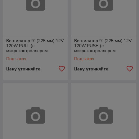
Вентилятор 9" (225 мм) 12V
Вентилятор 9" (225 мм) 12V
120W РULL (с
120W РUSH (с
микроконтроллером
микроконтроллером
плавного старта и
плавного старта и
Под заказ
Под заказ
водонепроницаемыми
водонепроницаемыми
коннекторами)
коннекторами)
Цену уточняйте
Цену уточняйте