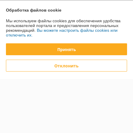
График работы
Обработка файлов cookie
Мы используем файлы cookies для обеспечения удобства
Полная версия сайта
пользователей портала и предоставления персональных
рекомендаций.
Вы можете настроить файлы cookies или
отключить их.
Политика обработки cookies
Принять
Сайт создан на платформе Deal.by
Отклонить
Информация для покупателя
Юридическое лицо:
Общество с ограниченной ответственностью
"ДэвиПромГрупп"
2200015, Республика Беларусь, ул. Гурского 16/14 пом 3
Регистрационный номер ЕГР: 193042313
УНП: 193042313