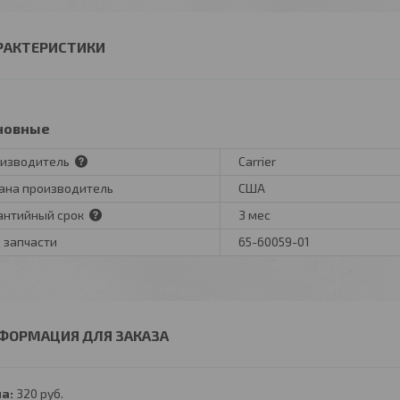
РАКТЕРИСТИКИ
новные
изводитель
Carrier
ана производитель
США
антийный срок
3 мес
 запчасти
65-60059-01
ФОРМАЦИЯ ДЛЯ ЗАКАЗА
а:
320
руб.