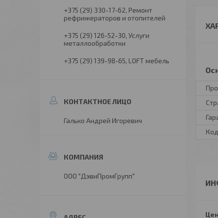
+375 (29) 330-17-62
Ремонт
рефрижераторов и отопителей
ХА
+375 (29) 126-52-30
Услуги
металлообработки
+375 (29) 139-98-65
LOFT мебель
Ос
Про
Стр
Гар
Галько Андрей Игоревич
Код
ООО "ДэвиПромГрупп"
ИН
Цен