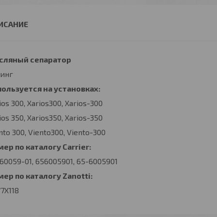
сляный сепаратор
ринг
пользуется на установках:
ios 300, Xarios300, Xarios-300
ios 350, Xarios350, Xarios-350
nto 300, Viento300, Viento-300
ер по каталогу Carrier:
60059-01, 656005901, 65-6005901
ер по каталогу Zanotti:
7X118