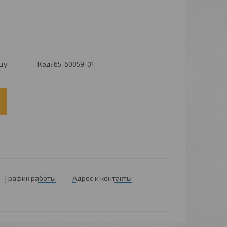
цу
Код:
65-60059-01
График работы
Адрес и контакты