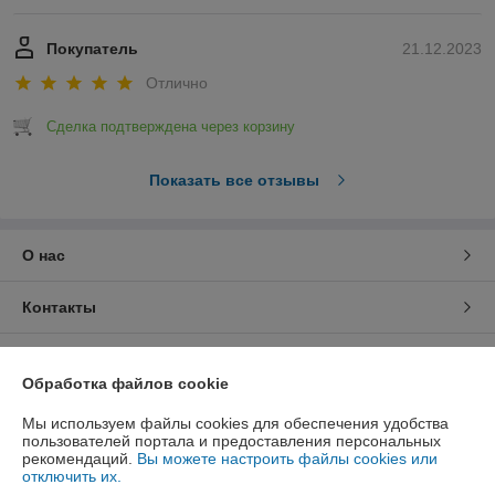
Покупатель
21.12.2023
Отлично
Сделка подтверждена через корзину
Показать все отзывы
О нас
Контакты
Доставка и оплата
Обработка файлов cookie
График работы
Мы используем файлы cookies для обеспечения удобства
пользователей портала и предоставления персональных
рекомендаций.
Вы можете настроить файлы cookies или
Полная версия сайта
отключить их.