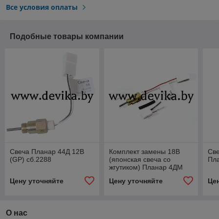
Все условия оплаты
Подобные товары компании
Свеча Планар 44Д 12В
Комплект замены 18В
Све
(GP) сб.2288
(японская свеча со
Пла
жгутиком) Планар 4ДМ
сб.2548
Цену уточняйте
Цену уточняйте
Це
О нас