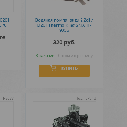
C201
Водяная помпа Isuzu 2.2di /
576
D201 Thermo King SMX 11-
9356
те
320
руб.
В наличии
Оптом и в розницу
КУПИТЬ
11-7077
13-948