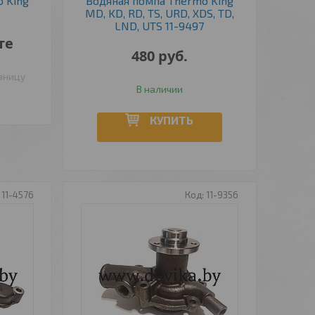
 King
Водяная помпа Thermo King
MD, KD, RD, TS, URD, XDS, TD,
LND, UTS 11-9497
те
480
руб.
озницу
В наличии
КУПИТЬ
11-4576
11-9356