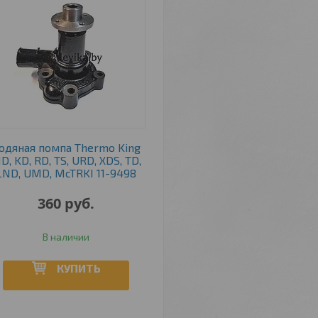
одяная помпа Thermo King
D, KD, RD, TS, URD, XDS, TD,
LND, UMD, McTRKI 11-9498
360
руб.
В наличии
КУПИТЬ