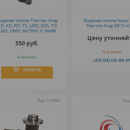
одяная помпа Thermo King
Водяная помпа Isuzu 
D, KD, RD, TS, URD, XDS, TD,
Thermo King SB 11-4
LND, UMD, McTRKI 11-9498
Цену уточняй
550
руб.
Под заказ
В наличии
+375 (29) 125-88-57
КУПИТЬ
11-9356