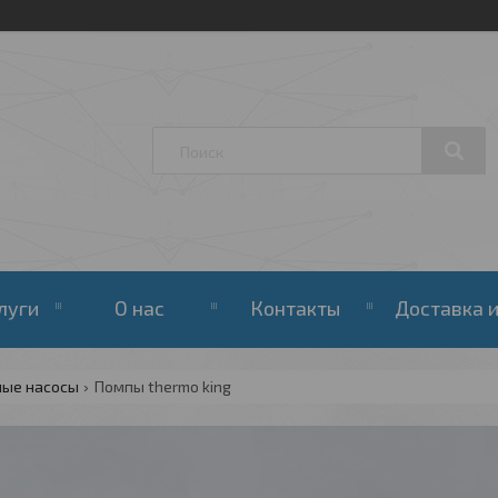
луги
О нас
Контакты
Доставка и
ные насосы
Помпы thermo king