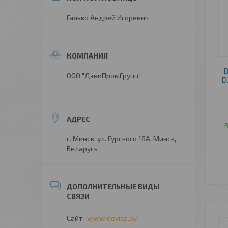
Галько Андрей Игоревич
В
ООО "ДэвиПромГрупп"
D
В
г. Минск, ул. Гурского 16А, Минск,
Беларусь
www.devica.by