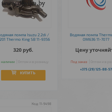
одяная помпа Isuzu 2.2di /
Водяная помпа Thermo
201 Thermo King SB 11-9356
OM636 11-7077
320
руб.
Цену уточняй
 наличии
Оптом и в розницу
Под заказ
Оптом и в р
+375 (29) 125-88-57
КУПИТЬ
11-9498