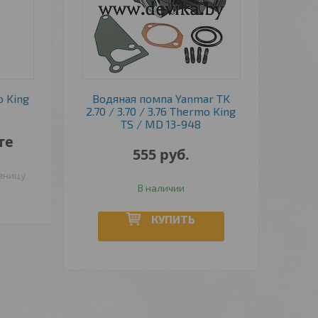
 King
Водяная помпа Yanmar TK
2.70 / 3.70 / 3.76 Thermo King
TS / MD 13-948
те
555
руб.
озницу
В наличии
КУПИТЬ