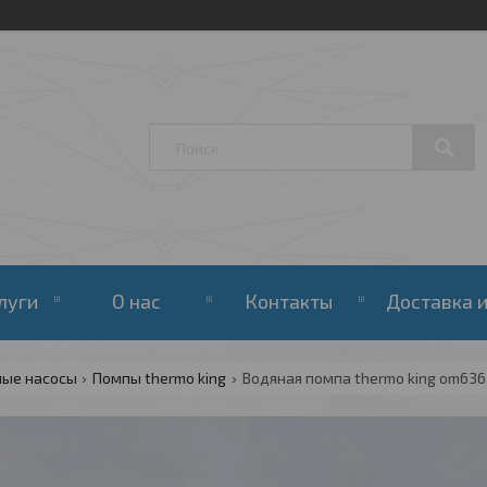
луги
О нас
Контакты
Доставка и
ные насосы
Помпы thermo king
Водяная помпа thermo king om636 