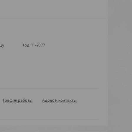
цу
Код:
11-7077
6
График работы
Адрес и контакты