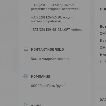
+375 (29) 330-17-62
Ремонт
рефрижераторов и отопителей
+375 (29) 126-52-30
Услуги
металлообработки
Во
+375 (29) 139-98-65
LOFT мебель
OM
Ис
OM6
Ном
Галько Андрей Игоревич
11-
ООО "ДэвиПромГрупп"
ХА