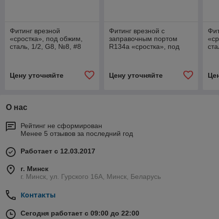
Фитинг врезной
Фитинг врезной с
Фит
«сростка», под обжим,
заправочным портом
«ср
сталь, 1/2, G8, №8, #8
R134а «сростка», под
ста
(10мм), 180°, со
обжим, сталь, 5/8, G10,
(13
стаканами под
№10, #10 (13мм), 180°,
ста
толстостенный шлан
со ста
тол
Цену уточняйте
Цену уточняйте
Це
О нас
Рейтинг не сформирован
Менее 5 отзывов за последний год
Работает с 12.03.2017
г. Минск
г. Минск, ул. Гурского 16А, Минск, Беларусь
Контакты
Сегодня работает с 09:00 до 22:00