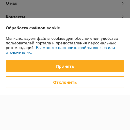
О нас
Контакты
Обработка файлов cookie
Доставка и оплата
Мы используем файлы cookies для обеспечения удобства
пользователей портала и предоставления персональных
График работы
рекомендаций.
Вы можете настроить файлы cookies или
отключить их.
Полная версия сайта
Принять
Политика обработки cookies
Отклонить
Сайт создан на платформе Deal.by
Информация для покупателя