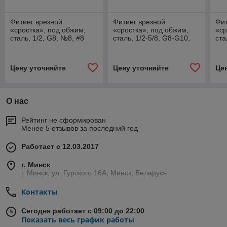
Фитинг врезной
Фитинг врезной
Фит
«сростка», под обжим,
«сростка», под обжим,
«ср
сталь, 1/2, G8, №8, #8
сталь, 1/2-5/8, G8-G10,
ста
(10мм), 180°, со
№8-№10, #8-#10 (10-
№6-
стаканами под
13мм), 180°, без
180
толстостенный шлан
стаканов.
Цену уточняйте
Цену уточняйте
Це
О нас
Рейтинг не сформирован
Менее 5 отзывов за последний год
Работает с 12.03.2017
г. Минск
г. Минск, ул. Гурского 16А, Минск, Беларусь
Контакты
Сегодня работает с 09:00 до 22:00
Показать весь график работы