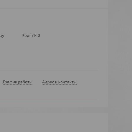
цу
Код:
7140
График работы
Адрес и контакты