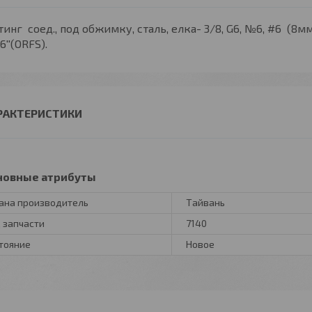
инг соед., под обжимку, сталь, елка- 3/8, G6, №6, #6 (8мм
16''(ORFS).
РАКТЕРИСТИКИ
новные атрибуты
ана производитель
Тайвань
 запчасти
7140
тояние
Новое