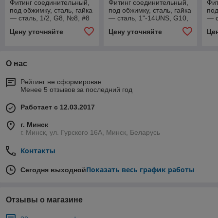
Фитинг соединительный,
Фитинг соединительный,
Фит
под обжимку, сталь, гайка
под обжимку, сталь, гайка
под
— сталь, 1/2, G8, №8, #8
— сталь, 1"-14UNS, G10,
— с
(10мм), 90°, без стакана,
№10, #10 (13мм), 90°,
#12
Цену уточняйте
Цену уточняйте
Це
O-Ring.
без стакана, O
ста
О нас
Рейтинг не сформирован
Менее 5 отзывов за последний год
Работает с 12.03.2017
г. Минск
г. Минск, ул. Гурского 16А, Минск, Беларусь
Контакты
Показать весь график работы
Сегодня выходной
Отзывы о магазине