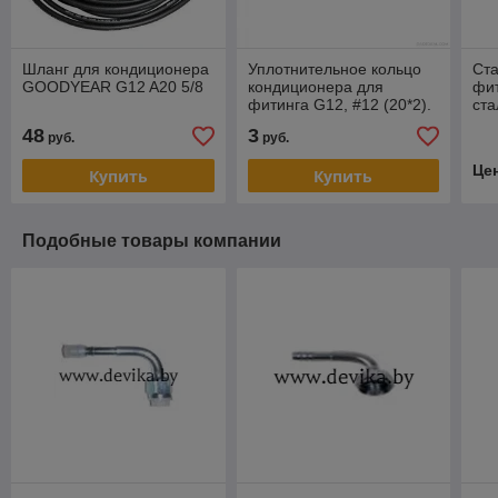
Шланг для кондиционера
Уплотнительное кольцо
Ста
GOODYEAR G12 A20 5/8
кондиционера для
фит
фитинга G12, #12 (20*2).
ста
тол
48
3
руб.
руб.
Це
Купить
Купить
Подобные товары компании