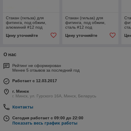
Стакан (гильза) для
Стакан (гильза) для
Ста
фитинга, под обжим,
фитинга, под обжим,
фит
алюминий #12 под
сталь #12 под
ста
толстостенные шланги.
толстостенные шланги.
тол
Цену уточняйте
Цену уточняйте
Це
О нас
Рейтинг не сформирован
Менее 5 отзывов за последний год
Работает с 12.03.2017
г. Минск
г. Минск, ул. Гурского 16А, Минск, Беларусь
Контакты
Сегодня работает с 09:00 до 22:00
Показать весь график работы