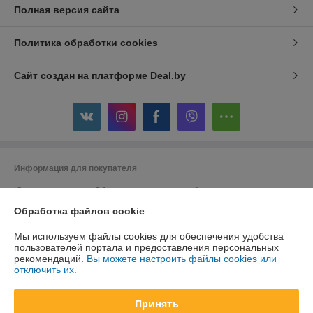
Полная версия сайта
Политика обработки cookies
Сайт создан на платформе Deal.by
Информация для покупателя
Юридическое лицо:
Общество с ограниченной ответственностью
"ДэвиПромГрупп"
Обработка файлов cookie
2200015, Республика Беларусь, ул. Гурского 16/14 пом 3
Регистрационный номер ЕГР: 193042313
Мы используем файлы cookies для обеспечения удобства
пользователей портала и предоставления персональных
УНП: 193042313
рекомендаций.
Вы можете настроить файлы cookies или
отключить их.
Регистрационный орган: Минский горисполком
Дата регистрации компании: 27.02.2018
Принять