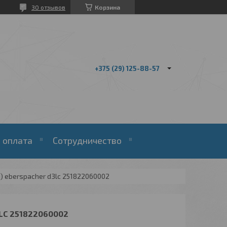
30 отзывов
Корзина
+375 (29) 125-88-57
 оплата
Сотрудничество
) eberspacher d3lc 251822060002
LC 251822060002