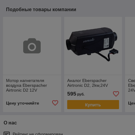
Подобные товары компании
Мотор нагнетателя
Аналог Eberspacher
Све
воздуха Eberspacher
Airtronic D2, 2kw,24V
Ebe
Airtronic D2 12V
24
595
руб.
252069992000
Цену уточняйте
Це
Купить
О нас
Рейтинг не сформирован