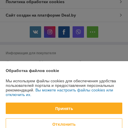
Политика обработки cookies
Сайт создан на платформе Deal.by
Информация для покупателя
Юридическое лицо:
Общество с ограниченной ответственностью
"ДэвиПромГрупп"
Обработка файлов cookie
2200015, Республика Беларусь, ул. Гурского 16/14 пом 3
Регистрационный номер ЕГР: 193042313
Мы используем файлы cookies для обеспечения удобства
пользователей портала и предоставления персональных
УНП: 193042313
рекомендаций.
Вы можете настроить файлы cookies или
отключить их.
Регистрационный орган: Минский горисполком
Дата регистрации компании: 27.02.2018
Принять
Ссылка на свидетельство/лицензию
Отклонить
Местонахождение книги жалоб и предложений: г. Минск, ул. Гурского