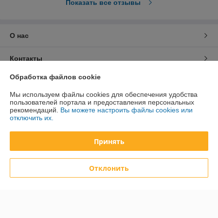
Показать все отзывы
О нас
Контакты
Обработка файлов cookie
Доставка и оплата
Мы используем файлы cookies для обеспечения удобства
пользователей портала и предоставления персональных
График работы
рекомендаций.
Вы можете настроить файлы cookies или
отключить их.
Полная версия сайта
Принять
Политика обработки cookies
Отклонить
Сайт создан на платформе Deal.by