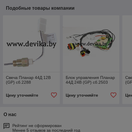
Подобные товары компании
Свеча Планар 44Д 12В
Блок управления Планар
Св
(GP) сб.2288
44Д 24В (GP) сб.2503
(GP
Цену уточняйте
Цену уточняйте
Це
О нас
Рейтинг не сформирован
Менее 5 отзывов за последний год