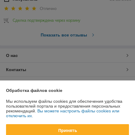
Отлично
Сделка подтверждена через корзину
Показать все отзывы
О нас
Контакты
Доставка и оплата
Обработка файлов cookie
График работы
Мы используем файлы cookies для обеспечения удобства
пользователей портала и предоставления персональных
рекомендаций.
Вы можете настроить файлы cookies или
Полная версия сайта
отключить их.
Политика обработки cookies
Принять