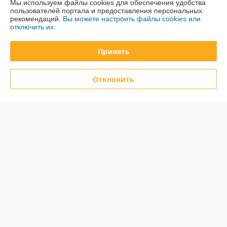
Мы используем файлы cookies для обеспечения удобства
пользователей портала и предоставления персональных
рекомендаций.
Вы можете настроить файлы cookies или
Полная версия сайта
отключить их.
Политика обработки cookies
Принять
Сайт создан на платформе Deal.by
Отклонить
Информация для покупателя
Юридическое лицо:
Общество с ограниченной ответственностью
"ДэвиПромГрупп"
2200015, Республика Беларусь, ул. Гурского 16/14 пом 3
Регистрационный номер ЕГР: 193042313
УНП: 193042313
Регистрационный орган: Минский горисполком