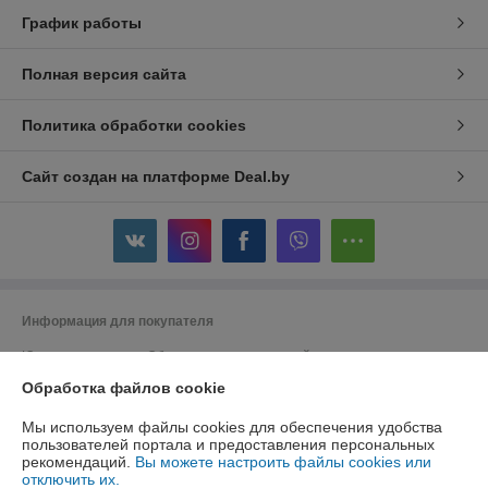
График работы
Полная версия сайта
Политика обработки cookies
Сайт создан на платформе Deal.by
Информация для покупателя
Юридическое лицо:
Общество с ограниченной ответственностью
"ДэвиПромГрупп"
Обработка файлов cookie
2200015, Республика Беларусь, ул. Гурского 16/14 пом 3
Регистрационный номер ЕГР: 193042313
Мы используем файлы cookies для обеспечения удобства
пользователей портала и предоставления персональных
УНП: 193042313
рекомендаций.
Вы можете настроить файлы cookies или
отключить их.