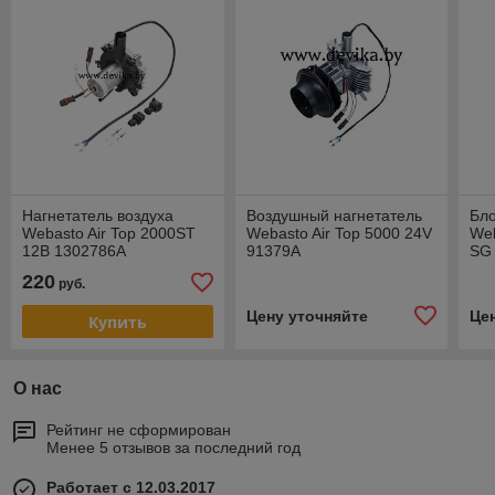
Нагнетатель воздуха
Воздушный нагнетатель
Бло
Webasto Air Top 2000ST
Webasto Air Top 5000 24V
Web
12В 1302786A
91379A
SG
220
руб.
Цену уточняйте
Це
Купить
О нас
Рейтинг не сформирован
Менее 5 отзывов за последний год
Работает с 12.03.2017