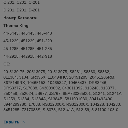
C 201, C201, C-201
D 201, D201, D-201
Номер Каталога:
Thermo King
44-5443, 445443, 445-443
45-1229, 451229, 451-229
45-1285, 451285, 451-285
44-2918, 442918, 442-918
OE:
20-5130-75, 20513075, 20-513075, S8231, S8360, S8362,
011384, 3104, SR396X, 110494HC, 20451285, 20451285RM,
3675149RX, 10465153, 10465347, 10465437, DRS3246,
DRS3377, S17088, 643009092, 643011092, 913246, 913377,
250459, 252024, JS677, JS767, 8EA730265001, S1241, S1241A,
S1259, S1384, S1384A, S1384B, 5811001030, 8941492490,
8944299780, 17088, RS312300X, RS312800X, 104228, 104230,
8451285, 7217088S, S-8078, S12-41A, S12-59, 5-81100-103-0
Скрыть