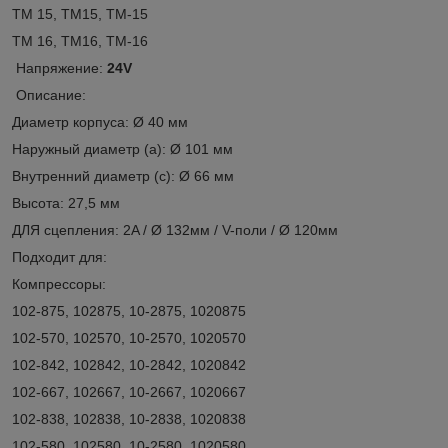
TM 15, TM15, TM-15
TM 16, ТМ16, ТМ-16
Напряжение:
24V
Описание:
Диаметр корпуса: Ø 40 мм
Наружный диаметр (а): Ø 101 мм
Внутренний диаметр (с): Ø 66 мм
Высота: 27,5 мм
ДЛЯ сцепления: 2A / Ø 132мм / V-поли / Ø 120мм
Подходит для:
Компрессоры:
102-875, 102875, 10-2875, 1020875
102-570, 102570, 10-2570, 1020570
102-842, 102842, 10-2842, 1020842
102-667, 102667, 10-2667, 1020667
102-838, 102838, 10-2838, 1020838
102-580, 102580, 10-2580, 1020580