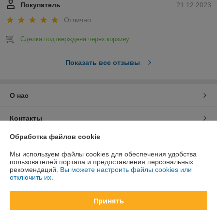
Покупатель
21.12.2023
Отлично
Сделка подтверждена через корзину
Показать все отзывы
О нас
Контакты
Обработка файлов cookie
Доставка и оплата
Мы используем файлы cookies для обеспечения удобства
пользователей портала и предоставления персональных
График работы
рекомендаций.
Вы можете настроить файлы cookies или
отключить их.
Полная версия сайта
Принять
Политика обработки cookies