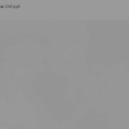
а:
240
руб.