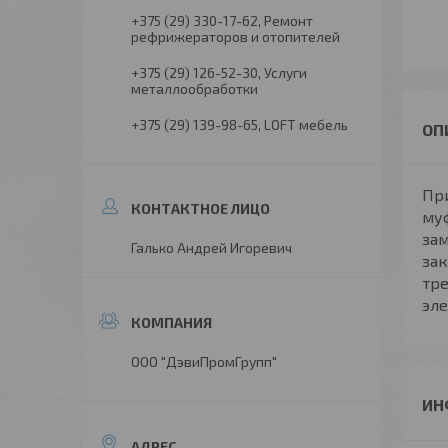
+375 (29) 330-17-62
Ремонт
рефрижераторов и отопителей
+375 (29) 126-52-30
Услуги
металлообработки
+375 (29) 139-98-65
LOFT мебель
Пр
муф
за
Галько Андрей Игоревич
зак
тр
эле
ООО "ДэвиПромГрупп"
ИН