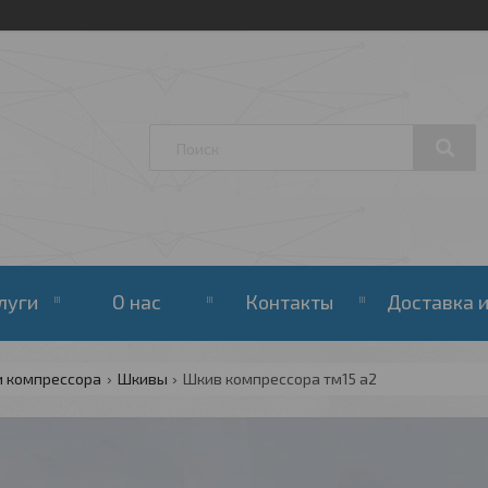
луги
О нас
Контакты
Доставка и
и компрессора
Шкивы
Шкив компрессора тм15 a2