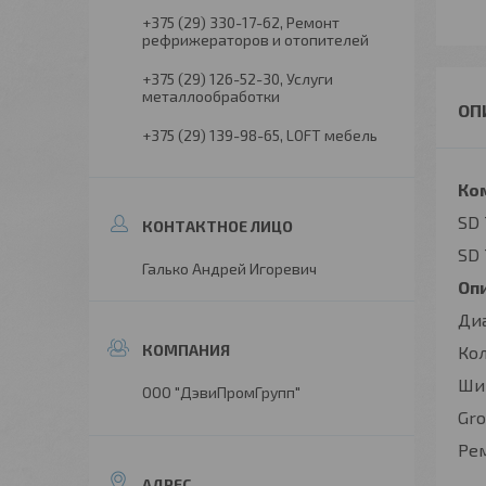
+375 (29) 330-17-62
Ремонт
рефрижераторов и отопителей
+375 (29) 126-52-30
Услуги
металлообработки
+375 (29) 139-98-65
LOFT мебель
Ко
SD 
SD 
Галько Андрей Игоревич
Оп
Ди
Кол
Шир
ООО "ДэвиПромГрупп"
Gro
Рем