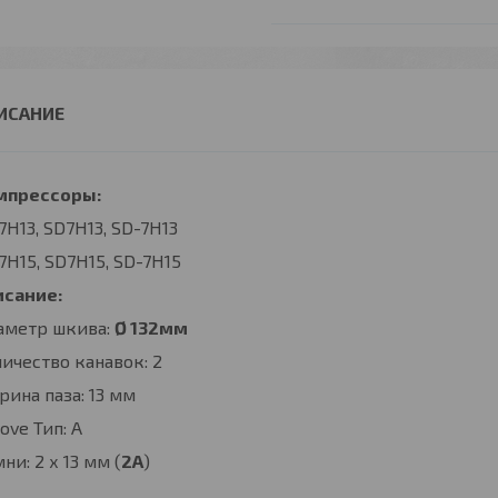
мпрессоры:
7H13, SD7H13, SD-7H13
7H15, SD7H15, SD-7H15
исание:
аметр шкива:
Ø 132мм
ичество канавок: 2
ина паза: 13 мм
ove Тип: A
ни: 2 х 13 мм (
2А
)