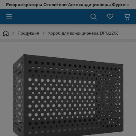
Рефрижераторы Отопители Автокондиционеры Фургоны М
Продукция
Короб для кондиционера DPG1208