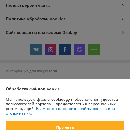
Полная версия сайта
Политика обработки cookies
Сайт создан на платформе Deal.by
Информация для покупателя
Юридическое лицо:
Общество с ограниченной ответственностью
"ДэвиПромГрупп"
Обработка файлов cookie
2200015, Республика Беларусь, ул. Гурского 16/14 пом 3
Регистрационный номер ЕГР: 193042313
Мы используем файлы cookies для обеспечения удобства
пользователей портала и предоставления персональных
УНП: 193042313
рекомендаций.
Вы можете настроить файлы cookies или
отключить их.
Регистрационный орган: Минский горисполком
Дата регистрации компании: 27.02.2018
Принять