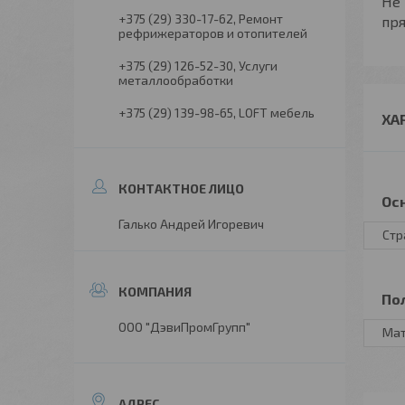
Не
+375 (29) 330-17-62
Ремонт
пря
рефрижераторов и отопителей
+375 (29) 126-52-30
Услуги
металлообработки
+375 (29) 139-98-65
LOFT мебель
ХА
Ос
Галько Андрей Игоревич
Стр
По
ООО "ДэвиПромГрупп"
Ма