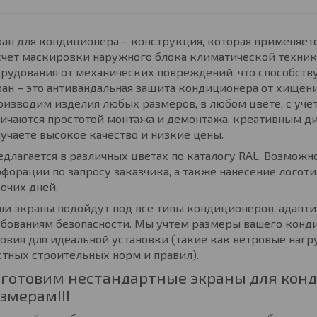
ан для кондиционера – конструкция, которая применяетс
счет маскировки наружного блока климатической техник
рудования от механических повреждений, что способств
ан – это антивандальная защита кондиционера от хищени
изводим изделия любых размеров, в любом цвете, с учет
ичаются простотой монтажа и демонтажа, креативным ди
учаете высокое качество и низкие цены.
длагается в различных цветах по каталогу RAL. Возможн
форации по запросу заказчика, а также нанесение логоти
очих дней.
и экраны подойдут под все типы кондиционеров, адапти
бованиям безопасности. Мы учтем размеры вашего конди
овия для идеальной установки (такие как ветровые нагруз
тных строительных норм и правил).
готовим нестандартные экраны для кон
змерам!!!