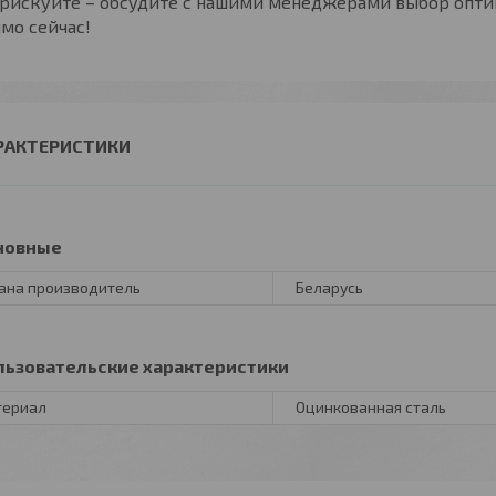
 рискуйте – обсудите с нашими менеджерами выбор опти
мо сейчас!
РАКТЕРИСТИКИ
новные
ана производитель
Беларусь
льзовательские характеристики
териал
Оцинкованная сталь