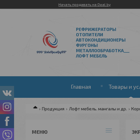
Начать продавать на Deal.by
РЕФРИЖЕРАТОРЫ
ОТОПИТЕЛИ
АВТОКОНДИЦИОНЕРЫ
ФУРГОНЫ
МЕТАЛЛООБРАБОТКА___
ЛОФТ МЕБЕЛЬ
Главная
Товары и ус
Продукция
Лофт мебель. мангалы и др.
Кор
ЭК