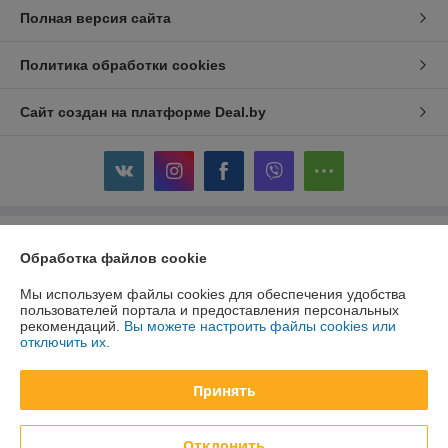
Полная версия сайта
Политика обработки cookies
Сайт создан на платформе Deal.by
Информация для покупателя
Обработка файлов cookie
Юридическое лицо:
Общество с ограниченной ответственностью
"ДэвиПромГрупп"
Мы используем файлы cookies для обеспечения удобства
2200015, Республика Беларусь, ул. Гурского 16/14 пом 3
пользователей портала и предоставления персональных
рекомендаций.
Вы можете настроить файлы cookies или
Регистрационный номер ЕГР: 193042313
отключить их.
УНП: 193042313
Принять
Регистрационный орган: Минский горисполком
Дата регистрации компании: 27.02.2018
Отклонить