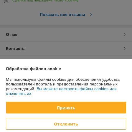
Сделка подтверждена через корзину
Показать все отзывы
О нас
Контакты
Доставка и оплата
Обработка файлов cookie
График работы
Мы используем файлы cookies для обеспечения удобства
пользователей портала и предоставления персональных
рекомендаций.
Вы можете настроить файлы cookies или
Полная версия сайта
отключить их.
Политика обработки cookies
Принять
Сайт создан на платформе Deal.by
Отклонить