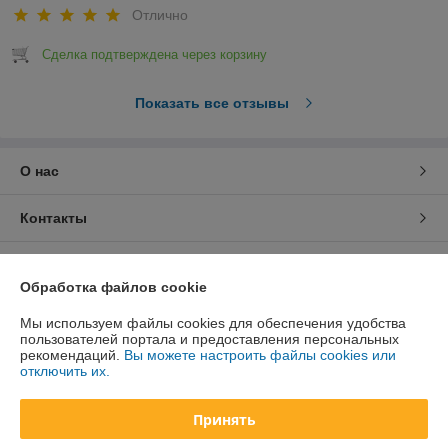
Отлично
Сделка подтверждена через корзину
Показать все отзывы
О нас
Контакты
Доставка и оплата
Обработка файлов cookie
График работы
Мы используем файлы cookies для обеспечения удобства
пользователей портала и предоставления персональных
рекомендаций.
Вы можете настроить файлы cookies или
Полная версия сайта
отключить их.
Политика обработки cookies
Принять