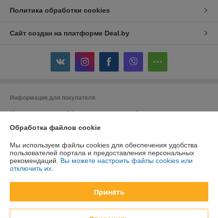
Политика обработки cookies
Сайт создан на платформе Deal.by
Информация для покупателя
Юридическое лицо:
Общество с ограниченной ответственностью
"ДэвиПромГрупп"
Обработка файлов cookie
2200015, Республика Беларусь, ул. Гурского 16/14 пом 3
Регистрационный номер ЕГР: 193042313
Мы используем файлы cookies для обеспечения удобства
пользователей портала и предоставления персональных
УНП: 193042313
рекомендаций.
Вы можете настроить файлы cookies или
отключить их.
Регистрационный орган: Минский горисполком
Дата регистрации компании: 27.02.2018
Принять
Ссылка на свидетельство/лицензию