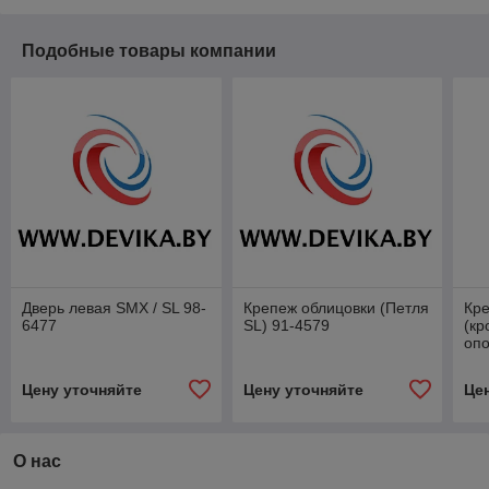
Подобные товары компании
Дверь левая SMX / SL 98-
Крепеж облицовки (Петля
Кре
6477
SL) 91-4579
(кр
опо
89
Цену уточняйте
Цену уточняйте
Це
О нас