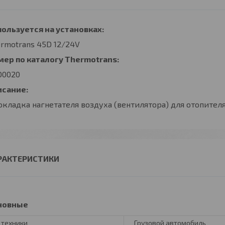
ользуется на установках:
rmotrans 45D 12/24V
мер по каталогу Thermotrans
:
D0020
исание:
кладка нагнетателя воздуха (вентилятора) для отопителя
РАКТЕРИСТИКИ
новные
 техники
Грузовой автомобиль