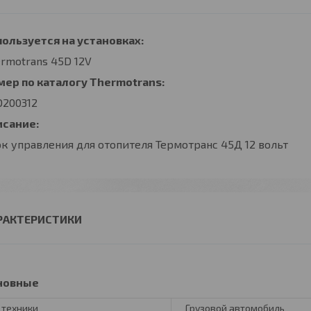
ользуется на установках:
rmotrans 45D 12V
мер по каталогу Thermotrans
:
D200312
исание:
к управления для отопителя Термотранс 45Д 12 вольт
РАКТЕРИСТИКИ
новные
 техники
Грузовой автомобиль