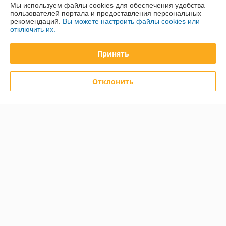
Мы используем файлы cookies для обеспечения удобства
пользователей портала и предоставления персональных
рекомендаций.
Вы можете настроить файлы cookies или
Полная версия сайта
отключить их.
Политика обработки cookies
Принять
Сайт создан на платформе Deal.by
Отклонить
Информация для покупателя
Юридическое лицо:
Общество с ограниченной ответственностью
"ДэвиПромГрупп"
2200015, Республика Беларусь, ул. Гурского 16/14 пом 3
Регистрационный номер ЕГР: 193042313
УНП: 193042313
Регистрационный орган: Минский горисполком