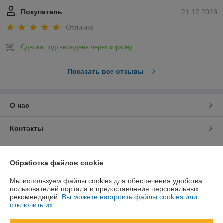
Покупатель
21.12.2023
Отлично
Сделка подтверждена через корзину
Показать все отзывы
О нас
Контакты
Доставка и оплата
Обработка файлов cookie
График работы
Мы используем файлы cookies для обеспечения удобства
пользователей портала и предоставления персональных
рекомендаций.
Вы можете настроить файлы cookies или
Полная версия сайта
отключить их.
Политика обработки cookies