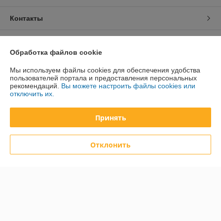
Контакты
Доставка и оплата
Обработка файлов cookie
График работы
Мы используем файлы cookies для обеспечения удобства
пользователей портала и предоставления персональных
рекомендаций.
Вы можете настроить файлы cookies или
Полная версия сайта
отключить их.
Политика обработки cookies
Принять
Сайт создан на платформе Deal.by
Отклонить
Информация для покупателя
Юридическое лицо:
Общество с ограниченной ответственностью