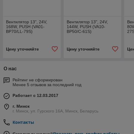
Вентилятор 13", 24V,
Вентилятор 13", 24V,
Вен
168W, PUSH (VA01-
144W, PUSH (VA10-
80W
BP70/LL-79S)
BP50/C-61S)
27S
Цену уточняйте
Цену уточняйте
Це
О нас
Рейтинг не сформирован
Менее 5 отзывов за последний год
Работает с 12.03.2017
г. Минск
г. Минск, ул. Гурского 16А, Минск, Беларусь
Контакты
Показать весь график работы
Сегодня выходной