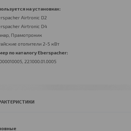
ользуется на установках:
rspacher Airtronic D2
rspacher Airtronic D4
анар, Прамотроник
айские отопители 2-5 кВт
ер по каталогу Eberspacher:
000010005, 22.1000.01.0005
РАКТЕРИСТИКИ
новные