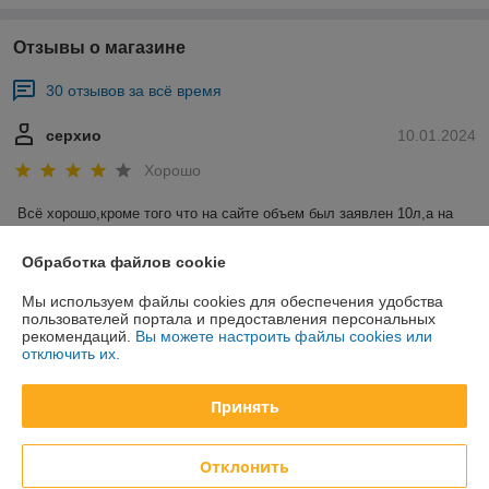
Отзывы о магазине
30 отзывов за всё время
серхио
10.01.2024
Хорошо
Всё хорошо,кроме того что на сайте объем был заявлен 10л,а на 
самом деле 8л.
Обработка файлов cookie
Покупатель
21.12.2023
Мы используем файлы cookies для обеспечения удобства
пользователей портала и предоставления персональных
Отлично
рекомендаций.
Вы можете настроить файлы cookies или
отключить их.
Сделка подтверждена через корзину
Принять
Показать все отзывы
Отклонить