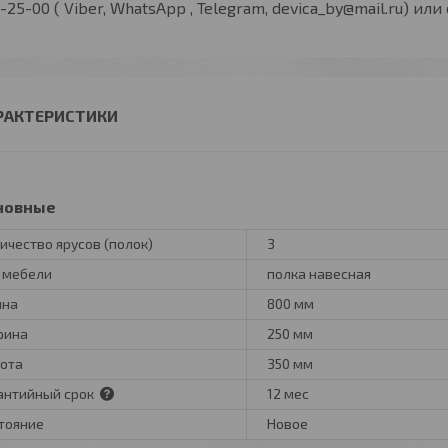
-25-00 ( Viber, WhatsApp , Telegram, devica_by@mail.ru) или
РАКТЕРИСТИКИ
новные
ичество ярусов (полок)
3
 мебели
полка навесная
ина
800 мм
рина
250 мм
ота
350 мм
антийный срок
12 мес
тояние
Новое