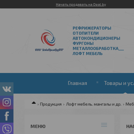
Начать продавать на Deal.by
РЕФРИЖЕРАТОРЫ
ОТОПИТЕЛИ
АВТОКОНДИЦИОНЕРЫ
ФУРГОНЫ
МЕТАЛЛООБРАБОТКА___
ЛОФТ МЕБЕЛЬ
Главная
Товары и ус
Продукция
Лофт мебель. мангалы и др.
Меб
НА