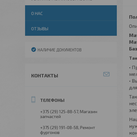
О НАС
По
Опи
ОТЗЫВЫ
Ма
Ма
Баз
НАЛИЧИЕ ДОКУМЕНТОВ
Так
• П
ме
КОНТАКТЫ
• В
дл
Та
нес
эле
+375 (29) 125-88-57
Магазин
запчастей
На
нуж
+375 (29) 191-08-58
Ремонт
фургонов
кон