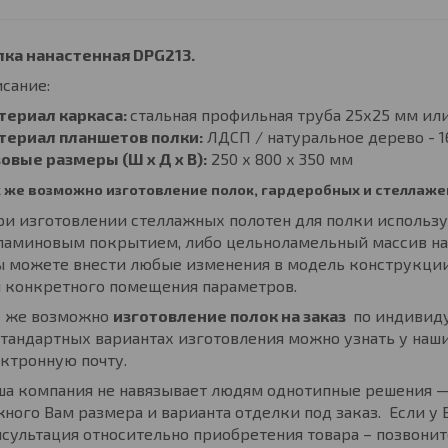
лка нанастенная DPG213.
сание:
териал каркаса:
стальная профильная труба 25х25 мм ил
териал планшетов полки:
ЛДСП / натуральное дерево - 
овые размеры (Ш х Д х В):
250 х 800 х 350 мм
 же возможно изготовление полок, гардеробных и стеллажей
ри изготовлении стеллажных полотен для полки использ
ламиновым покрытием, либо цельноламельный массив нат
ы можете внести любые изменения в модель конструкции
я конкретного помещения параметров.
к же возможно
изготовление полок на заказ
по индивиду
тандартных вариантах изготовления можно узнать у наш
ктронную почту.
ша компания не навязывает людям однотипные решения —
ного Вам размера и варианта отделки под заказ. Если у
сультация относительно приобретения товара – позвонит