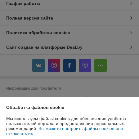
График работы
Полная версия сайта
Политика обработки cookies
Сайт создан на платформе Deal.by
Информация для покупателя
Юридическое лицо:
Общество с ограниченной ответственностью
"ДэвиПромГрупп"
Обработка файлов cookie
2200015, Республика Беларусь, ул. Гурского 16/14 пом 3
Регистрационный номер ЕГР: 193042313
Мы используем файлы cookies для обеспечения удобства
пользователей портала и предоставления персональных
УНП: 193042313
рекомендаций.
Вы можете настроить файлы cookies или
отключить их.
Регистрационный орган: Минский горисполком