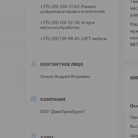
Та
+375 (29) 330-17-62
Ремонт
нес
рефрижераторов и отопителей
эле
+375 (29) 126-52-30
Услуги
На
металлообработки
нуж
кон
+375 (29) 139-98-65
LOFT мебель
887
Галько Андрей Игоревич
ХА
Ос
ООО "ДэвиПромГрупп"
Гар
Выс
Ши