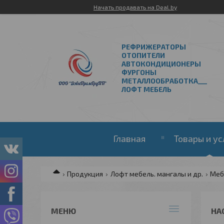
Начать продавать на Deal.by
РЕФРИЖЕРАТОРЫ
ОТОПИТЕЛИ
АВТОКОНДИЦИОНЕРЫ
ФУРГОНЫ
МЕТАЛЛООБРАБОТКА___
ЛОФТ МЕБЕЛЬ
Главная
Товары и ус
Продукция
Лофт мебель. мангалы и др.
Меб
НА