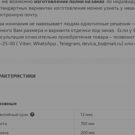
к же возможно
изготовление полки на заказ
по индивиду
тандартных вариантах изготовления можно узнать у наш
ктронную почту.
ша компания не навязывает людям однотипные решения —
ного Вам размера и варианта отделки под заказ. Если у
сультация относительно приобретения товара – позвонит
-25-00 ( Viber, WhatsApp , Telegram, devica_by@mail.ru) или
РАКТЕРИСТИКИ
новные
антийный срок
12 мес
ота
700 мм
рина
200 мм