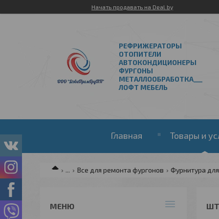
Начать продавать на Deal.by
РЕФРИЖЕРАТОРЫ
ОТОПИТЕЛИ
АВТОКОНДИЦИОНЕРЫ
ФУРГОНЫ
МЕТАЛЛООБРАБОТКА___
ЛОФТ МЕБЕЛЬ
Главная
Товары и ус
...
Все для ремонта фургонов
Фурнитура для
ШТ