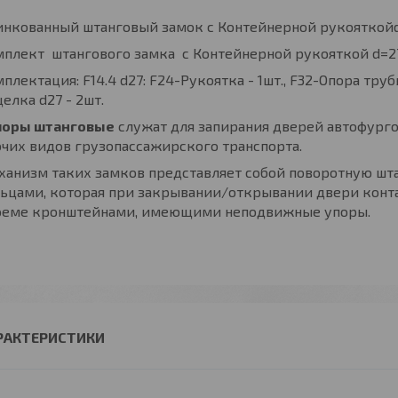
инкованный штанговый замок с Контейнерной рукояткойd
мплект штангового замка с Контейнерной рукояткой d=2
плектация: F14.4 d27: F24-Рукоятка - 1шт., F32-Опора трубы
елка d27 - 2шт.
поры штанговые
служат для запирания дверей автофурго
чих видов грузопассажирского транспорта.
анизм таких замков представляет собой поворотную шт
льцами, которая при закрывании/открывании двери конт
оеме кронштейнами, имеющими неподвижные упоры.
РАКТЕРИСТИКИ