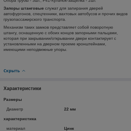
Опора трубы - 3шт., F41-Кулачок-защелка - 2шт.
Запоры штанговые
служат для запирания дверей
автофургонов, спецтехники, вахтовых автобусов и прочих видов
грузопассажирского транспорта.
Механизм таких замков представляет собой поворотную
штангу, оснащенную с обоих концов запорными пальцами,
которая при закрывании/открывании двери контактирует с
установленными на дверном проеме кронштейнами,
имеющими неподвижные упоры.
Скрыть
Характеристики
Размеры
Диаметр
22 мм
характеристика
материал
Цинк