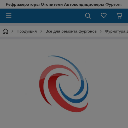
Рефрижераторы Отопители Автокондиционеры Фургоны М
Продукция
Все для ремонта фургонов
Фурнитура д