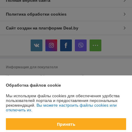
Полная версия сайта
Политика обработки cookies
Сайт создан на платформе Deal.by
Информация для покупателя
Юридическое лицо:
Общество с ограниченной ответственностью
"ДэвиПромГрупп"
Обработка файлов cookie
2200015, Республика Беларусь, ул. Гурского 16/14 пом 3
Регистрационный номер ЕГР: 193042313
Мы используем файлы cookies для обеспечения удобства
пользователей портала и предоставления персональных
УНП: 193042313
рекомендаций.
Вы можете настроить файлы cookies или
отключить их.
Регистрационный орган: Минский горисполком
Дата регистрации компании: 27.02.2018
Принять