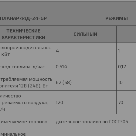
ПЛАНАР 44Д-24-GP
РЕЖИМЫ
ТЕХНИЧЕСКИЕ
СИЛЬНЫЙ
ХАРАКТЕРИСТИКИ
плопроизводительнос
4
1
, кВт
сход топлива, л/час
0,514
0,12
требляемая мощность
62 (58)
10
опителя 12В (24В), Вт
личество
греваемого воздуха,
120
70
/ч
именяемое топливо
дизельное топливо по ГОСТ305
минальное