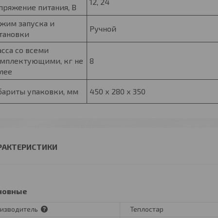
12, 24
пряжение питания, В
жим запуска и
Ручной
тановки
сса со всеми
мплектующими, кг не
8
лее
бариты упаковки, мм
450 х 280 х 350
РАКТЕРИСТИКИ
новные
изводитель
Теплостар