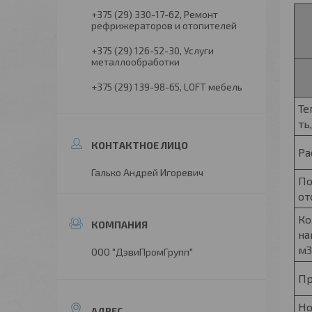
+375 (29) 330-17-62
Ремонт
рефрижераторов и отопителей
+375 (29) 126-52-30
Услуги
металлообработки
+375 (29) 139-98-65
LOFT мебель
Те
ть
Ра
Галько Андрей Игоревич
По
от
Ко
на
м3
ООО "ДэвиПромГрупп"
Пр
Но