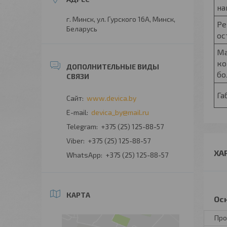
на
г. Минск, ул. Гурского 16А, Минск,
Ре
Беларусь
ос
Ма
ко
бо
Га
www.devica.by
devica_by@mail.ru
+375 (25) 125-88-57
+375 (25) 125-88-57
ХА
+375 (25) 125-88-57
КАРТА
Ос
Про