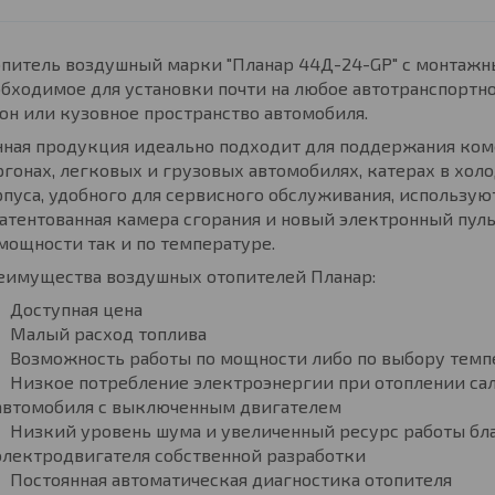
питель воздушный марки "Планар 44Д-24-GP" с монтажн
бходимое для установки почти на любое автотранспортн
он или кузовное пространство автомобиля.
ная продукция идеально подходит для поддержания ком
гонах, легковых и грузовых автомобилях, катерах в хол
пуса, удобного для сервисного обслуживания, использу
атентованная камера сгорания и новый электронный пул
мощности так и по температуре.
еимущества воздушных отопителей Планар:
Доступная цена
Малый расход топлива
Возможность работы по мощности либо по выбору темп
Низкое потребление электроэнергии при отоплении са
автомобиля с выключенным двигателем
Низкий уровень шума и увеличенный ресурс работы б
электродвигателя собственной разработки
Постоянная автоматическая диагностика отопителя