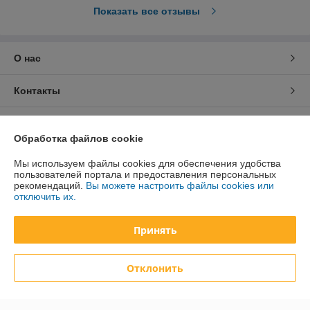
Показать все отзывы
О нас
Контакты
Доставка и оплата
Обработка файлов cookie
График работы
Мы используем файлы cookies для обеспечения удобства
пользователей портала и предоставления персональных
рекомендаций.
Вы можете настроить файлы cookies или
Полная версия сайта
отключить их.
Политика обработки cookies
Принять
Сайт создан на платформе Deal.by
Отклонить