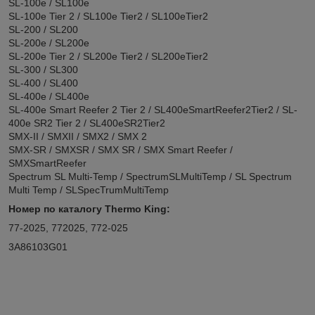
SL-100e / SL100e
SL-100e Tier 2 / SL100e Tier2 / SL100eTier2
SL-200 / SL200
SL-200e / SL200e
SL-200e Tier 2 / SL200e Tier2 / SL200eTier2
SL-300 / SL300
SL-400 / SL400
SL-400e / SL400e
SL-400e Smart Reefer 2 Tier 2 / SL400eSmartReefer2Tier2 / SL-
400e SR2 Tier 2 / SL400eSR2Tier2
SMX-II / SMXII / SMX2 / SMX 2
SMX-SR / SMXSR / SMX SR / SMX Smart Reefer /
SMXSmartReefer
Spectrum SL Multi-Temp / SpectrumSLMultiTemp / SL Spectrum
Multi Temp / SLSpecTrumMultiTemp
Номер по каталогу
Thermo King:
77-2025, 772025, 772-025
3A86103G01