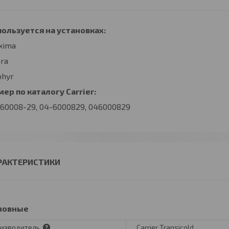
ользуется на установках:
xima
ra
phyr
ер по каталогу Carrier:
60008-29, 04-6000829, 046000829
РАКТЕРИСТИКИ
новные
изводитель
Carrier Transicold