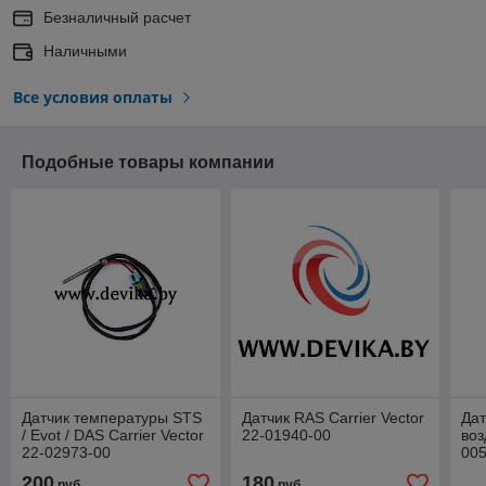
Безналичный расчет
Наличными
Все условия оплаты
Подобные товары компании
Датчик температуры STS
Датчик RAS Carrier Vector
Дат
/ Evot / DAS Carrier Vector
22-01940-00
воз
22-02973-00
00
200
180
руб.
руб.